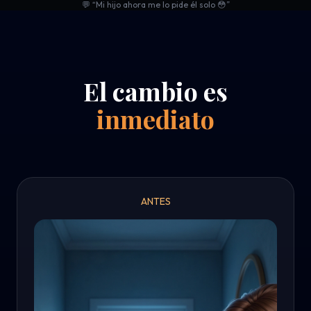
💬 “Mi hijo ahora me lo pide él solo 😳”
El cambio es
inmediato
ANTES