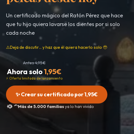
Un certificado mágico del Ratón Pérez que hace
que tu hijo quiera lavarse los dientes por si solo
cada noche
⚠️
Deja de discutir… y haz que él quiera hacerlo solo 🥹
Antes 4,95€
Ahora solo
1,95€
⚡ Oferta limitada de lanzamiento
✨ Crear su certificado por 1,95€
👩
🧔
👩‍🦱
Más de 5.000 familias
ya lo han vivido